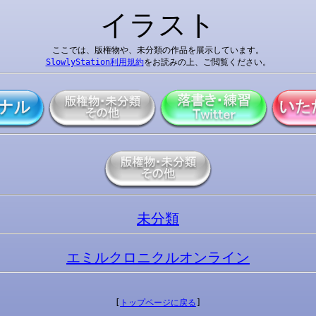
イラスト
SlowlyStation利用規約
未分類
エミルクロニクルオンライン
[
トップページに戻る
]
