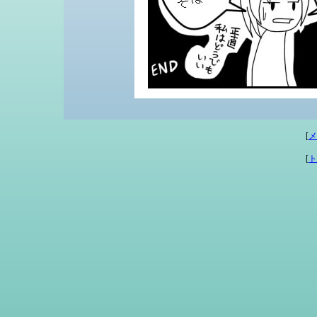
[
メ
[
ト